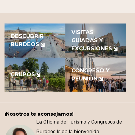
VISITAS
DESCUBRIR
GUIADAS Y
BURDEOS
EXCURSIONES
CONGRESO Y
GRUPOS
REUNIÓN
¡Nosotros te aconsejamos!
La Oficina de Turismo y Congresos de
Burdeos le da la bienvenida: