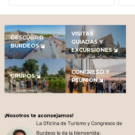
VISITAS
DESCUBRIR
GUIADAS Y
BURDEOS
EXCURSIONES
CONGRESO Y
GRUPOS
REUNIÓN
¡Nosotros te aconsejamos!
La Oficina de Turismo y Congresos de
Burdeos le da la bienvenida: