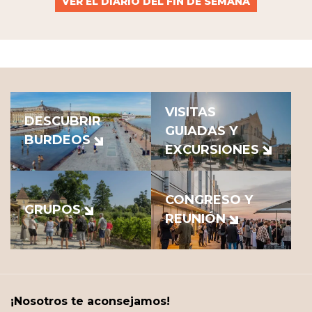
VER EL DIARIO DEL FIN DE SEMANA
VISITAS
DESCUBRIR
GUIADAS Y
BURDEOS
EXCURSIONES
CONGRESO Y
GRUPOS
REUNIÓN
¡Nosotros te aconsejamos!