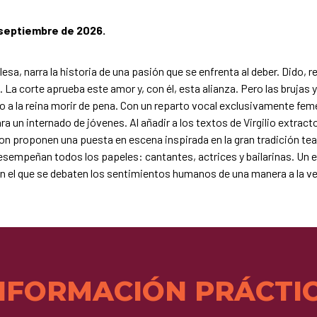
septiembre de 2026.
esa, narra la historia de una pasión que se enfrenta al deber. Dido, 
. La corte aprueba este amor y, con él, esta alianza. Pero las brujas
do a la reina morir de pena. Con un reparto vocal exclusivamente f
ara un internado de jóvenes. Al añadir a los textos de Virgilio extrac
on proponen una puesta en escena inspirada en la gran tradición tea
esempeñan todos los papeles: cantantes, actrices y bailarinas. Un e
en el que se debaten los sentimientos humanos de una manera a la v
NFORMACIÓN PRÁCTI