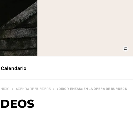
©
Calendario
INICIO
>
AGENDA DE BURDEOS
>
«DIDO Y ENEAS» EN LA ÓPERA DE BURDEOS
RDEOS