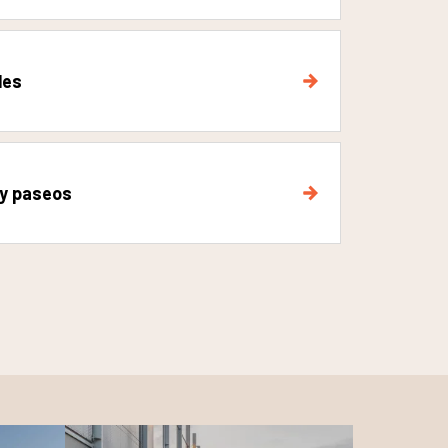
les
 y paseos