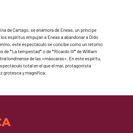
reina de Cartago, se enamora de Eneas, un príncipe
 y los espíritus empujan a Eneas a abandonar a Dido
emenino, este espectáculo se concibe como un retorno
tos de *La tempestad* o de *Ricardo III* de William
tral londinense de las «máscaras». En este espíritu,
spectáculo total en el que el mar, protagonista
ez grotesca y magnífica.
CA