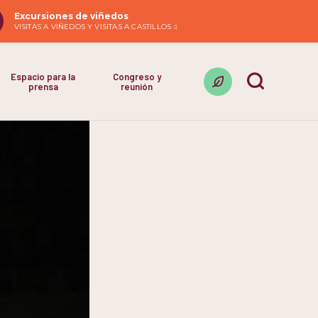
Excursiones de viñedos
VISITAS A VIÑEDOS Y VISITAS A CASTILLOS
Espacio para la
Congreso y
prensa
reunión