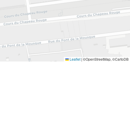
Leaflet
|
©OpenStreetMap, ©CartoDB