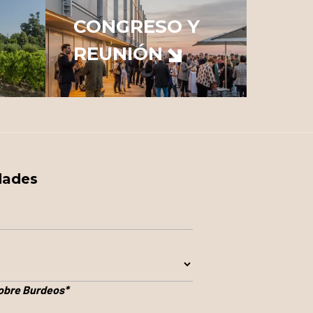
CONGRESO Y
REUNIÓN
dades
sobre Burdeos
*