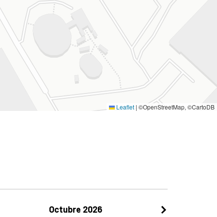
Leaflet
|
©OpenStreetMap, ©CartoDB
Octubre 2026