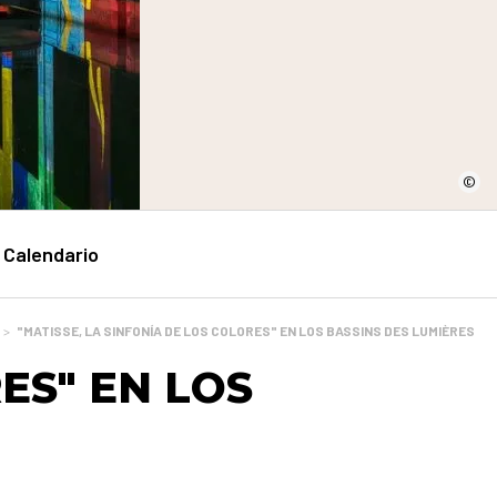
©
Calendario
>
"MATISSE, LA SINFONÍA DE LOS COLORES" EN LOS BASSINS DES LUMIÈRES
ES" EN LOS