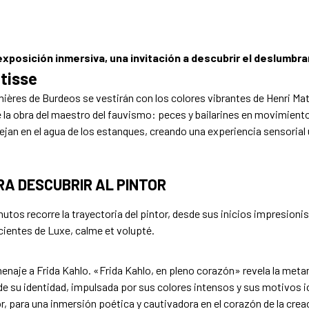
posición inmersiva, una invitación a descubrir el deslumbra
tisse
mières de Burdeos se vestirán con los colores vibrantes de Henri Mat
de la obra del maestro del fauvismo: peces y bailarines en movimien
n en el agua de los estanques, creando una experiencia sensorial úni
A DESCUBRIR AL PINTOR
nutos recorre la trayectoria del pintor, desde sus inicios impresion
cientes de Luxe, calme et volupté.
aje a Frida Kahlo. «Frida Kahlo, en pleno corazón» revela la metamo
e su identidad, impulsada por sus colores intensos y sus motivos i
, para una inmersión poética y cautivadora en el corazón de la crea