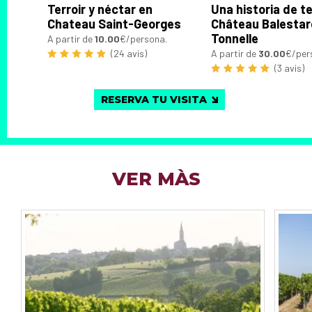
Terroir y néctar en
Una historia de t
Chateau Saint-Georges
Château Balestar
Tonnelle
A partir de
10.00
€/persona.
(24 avis)
A partir de
30.00
€/per
(3 avis)
RESERVA TU VISITA
VER MÀS