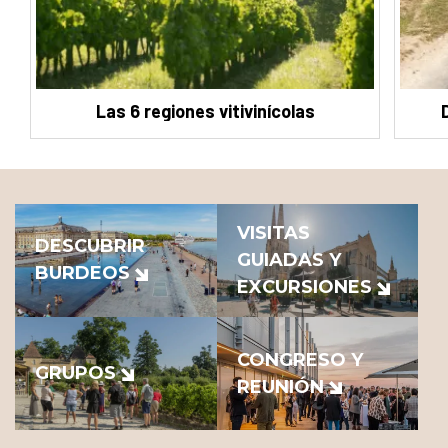
Las 6 regiones vitivinícolas
VISITAS
DESCUBRIR
GUIADAS Y
BURDEOS
EXCURSIONES
CONGRESO Y
GRUPOS
REUNIÓN