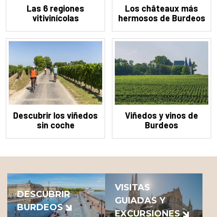
Las 6 regiones
Los châteaux más
vitivinícolas
hermosos de Burdeos
Descubrir los viñedos
Viñedos y vinos de
sin coche
Burdeos
VISITAS
DESCUBRIR
GUIADAS Y
BURDEOS
EXCURSIONES