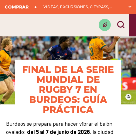
COMPRAR
VISITAS, EXCURSIONES, CITYPASS,...
FINAL DE LA SERIE
MUNDIAL DE
RUGBY 7 EN
BURDEOS: GUÍA
©
PRÁCTICA
Burdeos se prepara para hacer vibrar el balón
ovalado:
del 5 al 7 de junio de 2026
, la ciudad