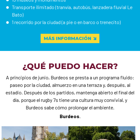
Transporte ilimitado (tranvía, autobús, lanzadera fluvial Le
Bato)
1 recorrido por la ciudad (a pie o en barco o trenecito)
MÁS INFORMACIÓN
¿QUÉ PUEDO HACER?
A principios de junio, Burdeos se presta a un programa fluido:
paseo por la ciudad, almuerzo en una terraza y, después, al
estadio. Después de los partidos, mantenga abierto el final del
día, porque el rugby 7s tiene una cultura muy convivial, y
Burdeos sabe cómo prolongar el ambiente.
Burdeos
.