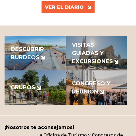
VER EL DIARIO
VISITAS
DESCUBRIR
GUIADAS Y
BURDEOS
EXCURSIONES
CONGRESO Y
GRUPOS
REUNIÓN
¡Nosotros te aconsejamos!
La Oficina de Turismo y Congresos de